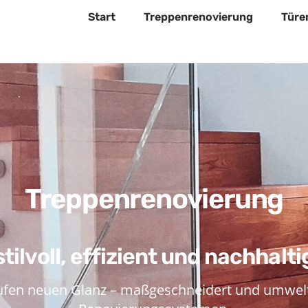
Start
Treppenrenovierung
Türe
Treppenrenovierung
stilvoll, effizient und nachhalti
Stufen neuen Glanz – maßgeschneidert und umwe